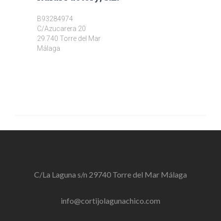
B93284974
C/Azucarera 20
29.740 Torre del Mar
Málaga
C/La Laguna s/n 29740 Torre del Mar Málaga
info@cortijolagunachico.com